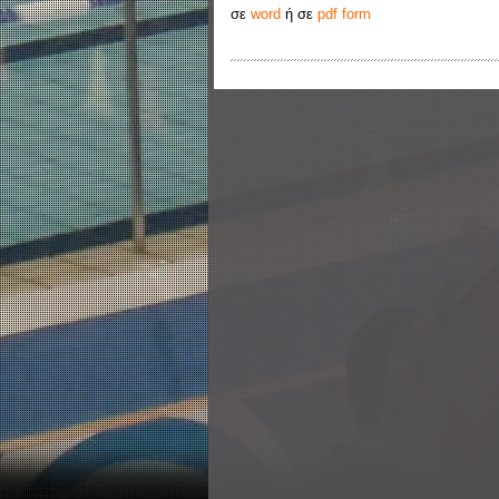
σε
word
ή σε
pdf form