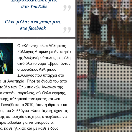
στ
ο
YouTube
Γίνε μέλος στο group μας
στ
ο
facebook
Ο «Κότινος» είναι Αθλητικός
Σύλλογος Ατόμων με Αναπηρία
της Αλεξανδρούπολης, με μέλη
από όλο το νομό Έβρου, όντας
ο μοναδικός Αθλητικός
Σύλλογος που υπάρχει στο
α με Αναπηρία. Πήρε το όνομά του από
έπαθλο των Ολυμπιακών Αγώνων της
το στεφάνι αγριελιάς, σύμβολο ειρήνης,
τιμής, αθλητικού πνεύματος και «ευ
 Γεννήθηκε το 2010, όταν η ιδρύτρια και
ος του Συλλόγου Έλσα Ταχαή, έχοντας
 της σε τροχαίο ατύχημα, αποφάσισε να
 πρωτοβουλία για να μπορούν οι
, κάθε ηλικίας και με κάθε είδους