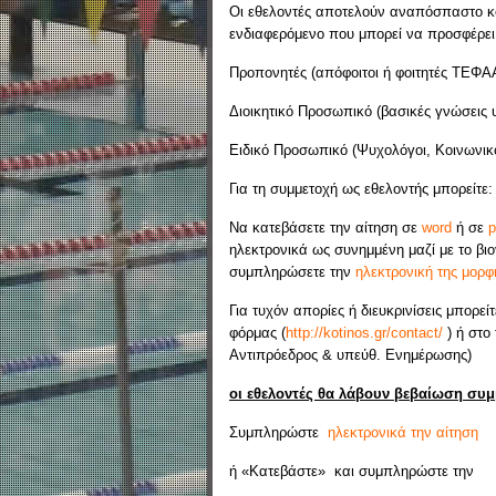
Οι εθελοντές αποτελούν αναπόσπαστο κο
ενδιαφερόμενο που μπορεί να προσφέρει 
Προπονητές (απόφοιτοι ή φοιτητές ΤΕΦΑ
Διοικητικό Προσωπικό (βασικές γνώσεις 
Ειδικό Προσωπικό (Ψυχολόγοι, Κοινωνικο
Για τη συμμετοχή ως εθελοντής μπορείτε:
Να κατεβάσετε την αίτηση σε
word
ή σε
p
ηλεκτρονικά ως συνημμένη μαζί με το βιο
συμπληρώσετε την
ηλεκτρονική της μορφ
Για τυχόν απορίες ή διευκρινίσεις μπορεί
φόρμας (
http://kotinos.gr/contact/
) ή στο
Αντιπρόεδρος & υπεύθ. Ενημέρωσης)
οι εθελοντές θα λάβουν βεβαίωση συμ
Συμπληρώστε
ηλεκτρονικά την αίτηση
ή «Κατεβάστε» και συμπληρώστε την