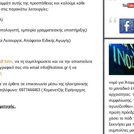
μμάτι αυτής της προσπάθειας και καλούμε κάθε
στις παρακάτω λειτουργίες:
Α)
υπολογιστή, εμπειρία γραμματειακής υποστήριξης)
ί Λειτουργοί, Απόφοιτοι Ειδικής Αγωγής)
df form
, να τη συμπληρώσετε και να την αποστείλετε
γραφικό σας στο email info@kotinos.gr ή να
ή
νομό για Άτομ
τε να έρθετε σε επικοινωνία μέσω της ηλεκτρονικής
το μοναδικό 
 τηλέφωνο: 6977444463 ( Κεμανετζής Ειρήναρχος
αρχαιότητας: 
συμφιλίωσης, 
μετοχής.
αγωνίζεσθαι».
πρώτη πρόεδρ
χάσει το πόδι
ξεκινήσει μια
συμπολίτες μας