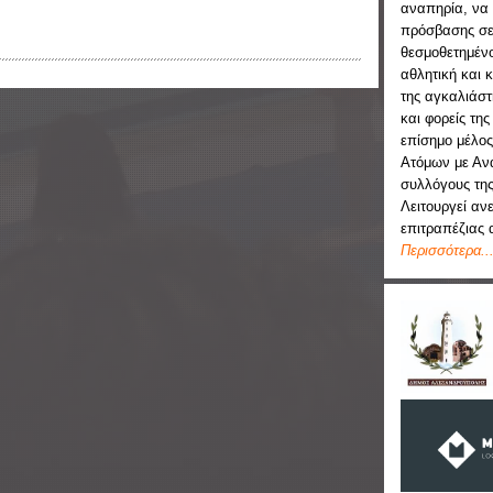
αναπηρία, να 
πρόσβασης σε
θεσμοθετημένο
αθλητική και 
της αγκαλιάστ
και φορείς της
επίσημο μέλος
Ατόμων με Ανα
συλλόγους της
Λειτουργεί αν
επιτραπέζιας 
Περισσότερα..