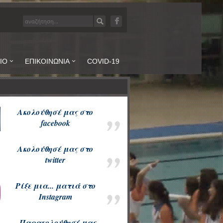
ΙΟ
ΕΠΙΚΟΙΝΩΝΙΑ
COVID-19
Ακολούθησέ μας
στ
ο
facebook
Ακολούθησέ μας
στ
ο
twitter
Ρίξε μια... ματιά
στ
ο
Instagram
Παρακολούθησέ μας