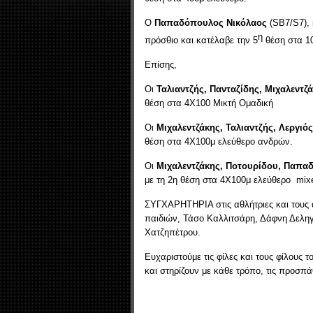
Ο
Παπαδόπουλος Νικόλαος
(SΒ7/S7), 
η
πρόσθιο και κατέλαβε την 5
θέση στα 10
Επίσης,
Οι
Ταλιαντζής, Πανταζίδης, Μιχαλεντζ
θέση στα 4Χ100 Μικτή Ομαδική
Οι
Μιχαλεντζάκης, Ταλιαντζής, Λεργιός
θέση στα 4Χ100μ ελεύθερο ανδρών.
Οι
Μιχαλεντζάκης, Ποτουρίδου, Παπα
με τη 2η θέση στα 4Χ100μ ελεύθερο mix
ΣΥΓΧΑΡΗΤΗΡΙΑ στις αθλήτριες και τους 
παιδιών, Τάσο Καλλιτσάρη, Δάφνη Δελη
Χατζηπέτρου.
Ευχαριστούμε τις φίλες και τους φίλους
και στηρίζουν με κάθε τρόπο, τις προσπά