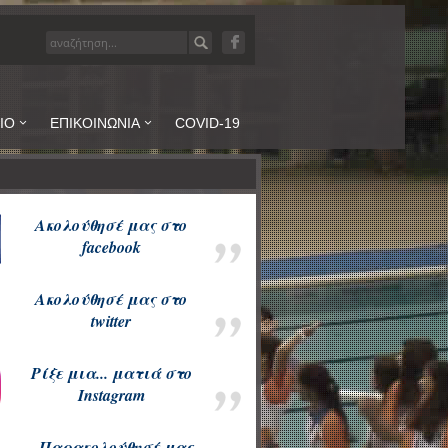
ΙΟ
ΕΠΙΚΟΙΝΩΝΙΑ
COVID-19
Ακολούθησέ μας
στ
ο
facebook
Ακολούθησέ μας
στ
ο
twitter
Ρίξε μια... ματιά
στ
ο
Instagram
Παρακολούθησέ μας