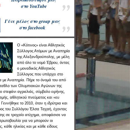
στ
ο
YouTube
Γίνε μέλος στο group μας
στ
ο
facebook
Ο «Κότινος» είναι Αθλητικός
Σύλλογος Ατόμων με Αναπηρία
της Αλεξανδρούπολης, με μέλη
από όλο το νομό Έβρου, όντας
ο μοναδικός Αθλητικός
Σύλλογος που υπάρχει στο
α με Αναπηρία. Πήρε το όνομά του από
έπαθλο των Ολυμπιακών Αγώνων της
το στεφάνι αγριελιάς, σύμβολο ειρήνης,
τιμής, αθλητικού πνεύματος και «ευ
 Γεννήθηκε το 2010, όταν η ιδρύτρια και
ος του Συλλόγου Έλσα Ταχαή, έχοντας
 της σε τροχαίο ατύχημα, αποφάσισε να
 πρωτοβουλία για να μπορούν οι
, κάθε ηλικίας και με κάθε είδους