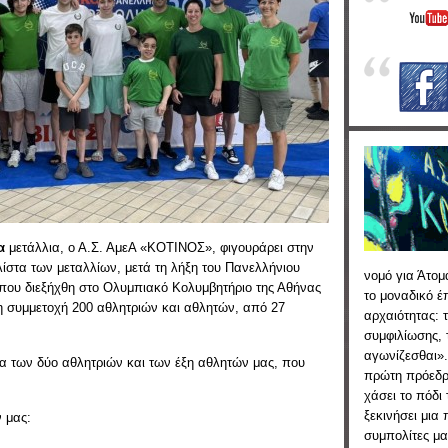
α
μετάλλια, ο Α.Σ. ΑμεΑ «ΚΟΤΙΝΟΣ», φιγουράρει στην
ίστα των μεταλλίων, μετά τη λήξη του Πανελλήνιου
νομό για Άτομ
ου διεξήχθη στο Ολυμπιακό Κολυμβητήριο της Αθήνας
το μοναδικό 
τη συμμετοχή 200 αθλητριών και αθλητών, από 27
αρχαιότητας: 
συμφιλίωσης, 
αγωνίζεσθαι».
 των δύο αθλητριών και των έξη αθλητών μας, που
πρώτη πρόεδρ
.
χάσει το πόδι
ξεκινήσει μια
 μας:
συμπολίτες μας