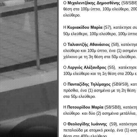
Ο
Μιχαλεντζάκης Δημοσθένης
(S8/SB8)
θέση στα 100μ ύπτιο, 100μ ελεύθερο, 20
ελεύθερο.
Η
Κυριακίδου Μαρία
(S7), κατέκτησε συ
50μ ελεύθερο, 100μ ελεύθερο, 100μ ύπτιο
Ο
Ταλιαντζής Αθανάσιος
(S8), κατέκτησ
ελεύθερο και 100μ ύπτιο, ένα (1) ασημέν
χάλκινο με τη 3η θέση στα 50μ ελεύθερο.
Ο
Λεργιός Αλέξανδρος
(S5), κατέκτησε 
100μ ελεύθερο και τη 1η θέση στα 200μ 
Ο
Πανταζίδης Τηλέμαχος
(SΒ9/S9), κατ
πρόσθιο, ένα (1) ασημένιο με τη 2η θέση
στα 50μ ελεύθερο.
Η
Ποτουρίδου Μαρία
(S8/SΒ8), κατέκτη
ελεύθερο και δύο (2) ασημένια μετάλλια,
Ο
Θεολογίδης Ιωάννης
(S9), κατέκτησε
πεταλούδα με ατομικό ρεκόρ, ένα (1) αση
θέση στα 400μ ελεύθερο.