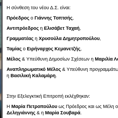
Η σύνθεση του νέου Δ.Σ. είναι:
Πρόεδρος
ο
Γιάννης Τοπτσής
,
Αντιπρόεδρος
η
Ελισάβετ Ταχαή
,
Γραμματέας
η
Χρυσούλα Δημητροπούλου
,
Ταμίας
ο
Ειρήναρχος Κεμανετζής
,
Μέλος
& Υπεύθυνη Δημοσίων Σχέσεων η
Μαριλία 
Αναπληρωματικό Μέλος
& Υπεύθυνη προγραμμάτω
η
Βασιλική Καλαμάρη
.
Στην Εξελεγκτική Επιτροπή εκλέχθηκαν:
Η
Μαρία Πετροπούλου
ως Πρόεδρος και ως Μέλη 
Δεληγιάννης
& η
Μαρία Σουβαρά
.