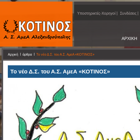
Υποστηρικτές-Χορηγοί
Συνδέσεις
ΑΡΧΙΚΗ
Αρχική
άρθρα
Το νέο Δ.Σ. του Α.Σ. ΑμεΑ «ΚΟΤΙΝΟΣ»
Το νέο Δ.Σ. του Α.Σ. ΑμεΑ «ΚΟΤΙΝΟΣ»